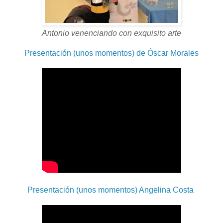
Antonio venenciando con exquisito arte
Presentación (unos momentos) de Óscar Morales
Presentación (unos momentos) Angelina Costa