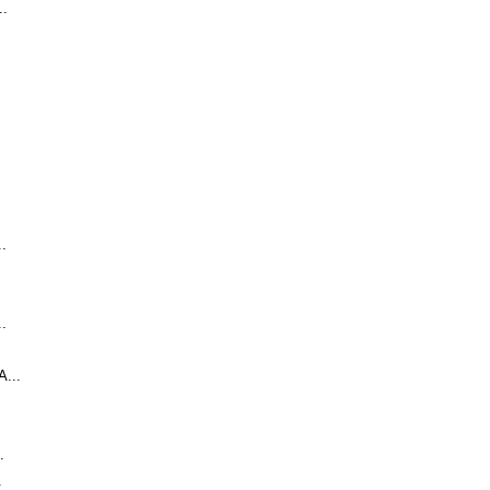
.
.
.
...
.
.