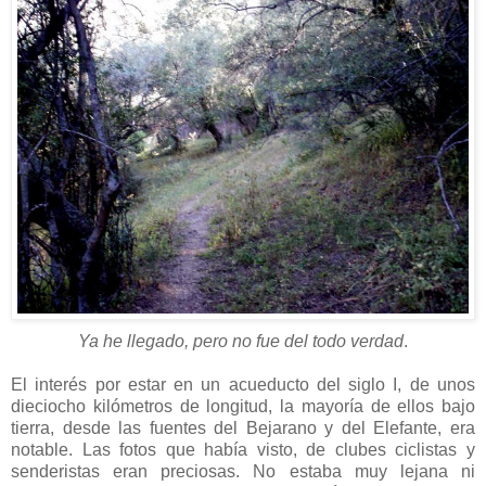
Ya he llegado, pero no fue del todo verdad
.
El interés por estar en un acueducto del siglo I, de unos
dieciocho kilómetros de longitud, la mayoría de ellos bajo
tierra, desde las fuentes del Bejarano y del Elefante, era
notable. Las fotos que había visto, de clubes ciclistas y
senderistas eran preciosas. No estaba muy lejana ni