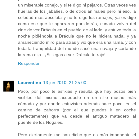
un miserable conejo, y si te digo ni pájaros. Otras veces ves
huellas de los jabalíes, o de otros animales pero ni eso, la
soledad más absoluta y no te digo los ramajes, ya os digo
como ese que le agarraron por detrás, cunado volvía del
cine de ver Drácula en el pueblo de al lado, y estuvo toda la
noche pidiéndola a Drácula que no le hiciera nada, y ya
amaneciendo miró para atrás y vio que era una rama, y con
toda la tranquilidad del mundo sacó una navaja y cortando
la rama dijo: -¡Si llegas a ser Drácula te rajo!
Responder
Laurentino
13 jun 2010, 21:25:00
Paco, por poco te asfixias y resulta que hay pozos bien
visibles del mismo acueducto en un sitio mucho más
cómodo y por donde estuvistes además hace poco: en el
camino de zahorra (por el que puedes ir en coche
perfectamente) que va desde el antiguo matadero al
puente de los Nogales.
Pero ciertamente me han dicho que es más imponente el