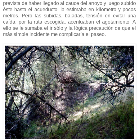
prevista de haber llegado al cauce del arroyo y luego subido
éste hasta el acueducto, la estimaba en kilometro y pocos
metros. Pero las subidas, bajadas, tensión en evitar una
caída, por la ruta escogida, acentuaban el agotamiento. A
ello se le sumaba el ir sólo y la lógica precaución de que el
más simple incidente me complicaría el paseo.