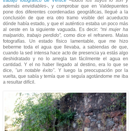
trabajo fotográfico de Vértice
–todos los suyos lo son y
además envidiables-
, y comprobar que en Valdepuentes
pone dos diferentes coordenadas geográficas, llegué a la
conclusión de que era otro tramo visible del acueducto
dónde había estado, y que el auténtico estaba un poco más
al oeste en la siguiente vaguada. Es decir:
“mi mujer ha
malparido, trabajo perdido”,
como dice el refranero. Malas
fotografías. Un estado físico lamentable, que me hizo
beberme toda el agua que llevaba, a sabiendas de que,
cuando la sed intensa hace acto de presencia ya estás algo
deshidratado y no lo arregla tan fácilmente el agua en
cantidad. Y el no haber llegado al destino, era lo que se
dice,
"un notable éxito"
. Y luego la preocupación por la
vuelta, que sabía y temía que si seguía agotándome me iba
a resultar difícil.