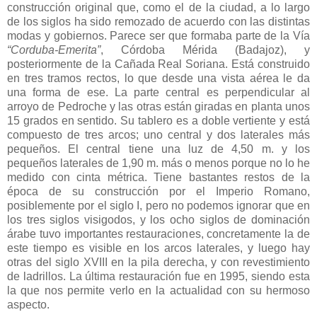
construcción original que, como el de la ciudad, a lo largo
de los siglos ha sido remozado de acuerdo con las distintas
modas y gobiernos. Parece ser que formaba parte de la Vía
“Corduba-Emerita”
, Córdoba Mérida (Badajoz), y
posteriormente de la Cañada Real Soriana. Está construido
en tres tramos rectos, lo que desde una vista aérea le da
una forma de ese. La parte central es perpendicular al
arroyo de Pedroche y las otras están giradas en planta unos
15 grados en sentido. Su tablero es a doble vertiente y está
compuesto de tres arcos; uno central y dos laterales más
pequeños. El central tiene una luz de 4,50 m. y los
pequeños laterales de 1,90 m. más o menos porque no lo he
medido con cinta métrica. Tiene bastantes restos de la
época de su construcción por el Imperio Romano,
posiblemente por el siglo I, pero no podemos ignorar que en
los tres siglos visigodos, y los ocho siglos de dominación
árabe tuvo importantes restauraciones, concretamente la de
este tiempo es visible en los arcos laterales, y luego hay
otras del siglo XVIII en la pila derecha, y con revestimiento
de ladrillos. La última restauración fue en 1995, siendo esta
la que nos permite verlo en la actualidad con su hermoso
aspecto.