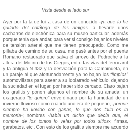
Vista desde el lado sur
Ayer por la tarde fui a casa de un conocido
-ya que lo he
quitado del catálogo de los amigos-
a llevarle unos
cacharros de electrónica para su museo particular, además
porque tenía que andar, para ver si consigo bajar los niveles
de tensión arterial que me tienen preocupado. Como me
pillaba de camino de su casa, me pasé antes por el puente
Romano restaurado que salva el arroyo de Pedroche a la
altura del Molino de los Ciegos, entre las vías del ferrocarril
y la antigua N-432 y la desviación para la Campiñuela, en
un paraje al que afortunadamente ya no bajan los
“limpios”
automovilistas para asear a su idolatrado vehículo, dejando
la suciedad en el lugar, por haber sido cercado. Claro bajan
los grafitis y ponen algunos el nombre de su amada; un
exagerado
“te quiero”
enverdinado por la humedad de un
invierno lluvioso como cuando uno era de pequeño,
-porque
siempre ha llovido con ganas, lo que nos falla es la
memoria-
; nombres
-había un dicho que decía que, el
nombre de los tontos lo veías por todos sitios-
; firmas,
garabatos, etc.. Con esto de los grafitis siempre me acuerdo