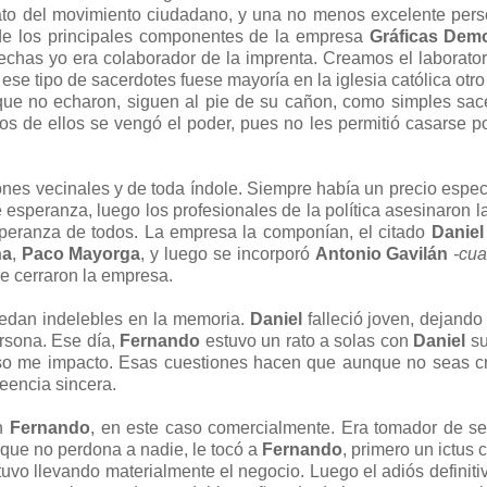
to del movimiento ciudadano, y una no menos excelente pers
de los principales componentes de la empresa
Gráficas Dem
fechas yo era colaborador de la imprenta. Creamos el laborator
se tipo de sacerdotes fuese mayoría en la iglesia católica otro 
 que no echaron, siguen al pie de su cañon, como simples sac
de ellos se vengó el poder, pues no les permitió casarse por
nes vecinales y de toda índole. Siempre había un precio espec
esperanza, luego los profesionales de la política asesinaron la
speranza de todos. La empresa la componían, el citado
Daniel
na
,
Paco Mayorga
, y luego se incorporó
Antonio Gavilán
-cu
ue cerraron la empresa.
edan indelebles en la memoria.
Daniel
falleció joven, dejando 
ersona. Ese día,
Fernando
estuvo un rato a solas con
Daniel
su
 Eso me impacto. Esas cuestiones hacen que aunque no seas c
reencia sincera.
on
Fernando
, en este caso comercialmente. Era tomador de s
o que no perdona a nadie, le tocó a
Fernando
, primero un ictus 
uvo llevando materialmente el negocio. Luego el adiós definiti