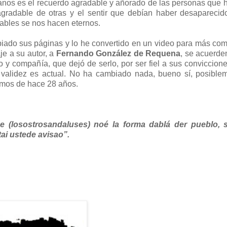
tianos es el recuerdo agradable y añorado de las personas que 
agradable de otras y el sentir que debían haber desaparecid
ables se nos hacen eternos.
opiado sus páginas y lo he convertido en un video para más co
e a su autor, a
Fernando González de Requena
, se acuerde
o y compañía, que dejó de serlo, por ser fiel a sus conviccion
uya validez es actual. No ha cambiado nada, bueno sí, posible
ismos de hace 28 años.
 (losostrosandaluses) noé la forma dablá der pueblo, 
tai ustede avisao”.