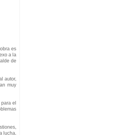
 obra es
exo a la
calde de
l autor,
ían muy
 para el
roblemas
stiones,
a lucha.