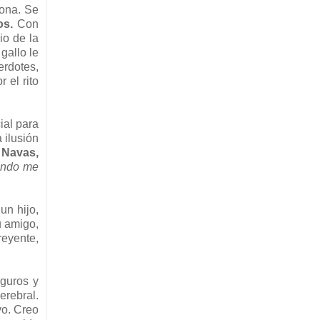
ona. Se
os.
Con
io de la
gallo le
erdotes,
 el rito
ial para
 ilusión
 Navas,
ando me
un hijo,
 amigo,
reyente,
eguros y
cerebral.
vo. Creo