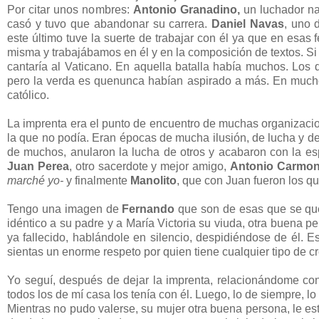
Por citar unos nombres:
Antonio Granadino,
un luchador na
casó y tuvo que abandonar su carrera.
Daniel Navas
, uno 
este último tuve la suerte de trabajar con él ya que en esas 
misma y trabajábamos en él y en la composición de textos. Si e
cantaría al Vaticano. En aquella batalla había muchos. Los
pero la verda es quenunca habían aspirado a más. En muchos 
católico.
La imprenta era el punto de encuentro de muchas organizacio
la que no podía. Eran épocas de mucha ilusión, de lucha y de 
de muchos, anularon la lucha de otros y acabaron con la e
Juan Perea
, otro sacerdote y mejor amigo,
Antonio Carmo
marché yo-
y finalmente
Manolito
, que con Juan fueron los q
Tengo una imagen de
Fernando
que son de esas que se qu
idéntico a su padre y a María Victoria su viuda, otra buena p
ya fallecido, hablándole en silencio, despidiéndose de él.
sientas un enorme respeto por quien tiene cualquier tipo de c
Yo seguí, después de dejar la imprenta, relacionándome c
todos los de mí casa los tenía con él. Luego, lo de siempre, l
Mientras no pudo valerse, su mujer otra buena persona, le est