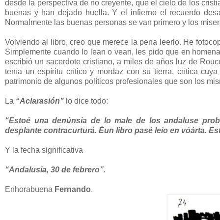
desde la perspectiva de no creyente, que el cielo de los cris
buenas y han dejado huella. Y el infierno el recuerdo des
Normalmente las buenas personas se van primero y los miser
Volviendo al libro, creo que merece la pena leerlo. He fotoc
Simplemente cuando lo lean o vean, les pido que en homenaj
escribió un sacerdote cristiano, a miles de años luz de Rouc
tenía un espíritu crítico y mordaz con su tierra, crítica c
patrimonio de algunos políticos profesionales que son los m
La
“Aclarasión”
lo dice todo:
“Estoé una denúnsia de lo male de los andaluse probe
desplante contracurturá. Éun libro pasé leío en vóárta. Es
Y la fecha significativa
“Andalusia, 30 de febrero”.
Enhorabuena
Fernando
.