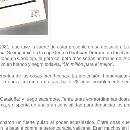
981, que tuve la suerte de estar presente en su gestación. La
na
. Se imprimió en la copistería o
Gráficas Demos
, un local an
, Joaquín Canalejo, el párroco, para más señas hermano del Al
ivo en blanco y negro todavía,
“Un millón para el mejor”
.
erpetua de las cosas bien hechas. La pretensión, homenajear a
 la época recordaran, otras, hace 28 años posiblemente ser
Cataluña) y luego sacerdote. Tenía unas extraordinarias dotes
uma, y disponía de una gran sensibilidad para denunciar los p
aron un fuerte pulso al poder eclesiástico. Entre otras cue
ron la batalla contra la gerontocracia vaticana. Eran muchos en l