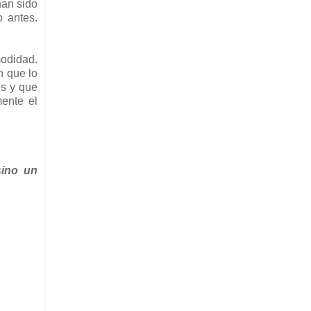
han sido
o antes.
modidad.
n que lo
es y que
mente el
sino un