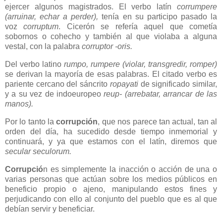
ejercer algunos magistrados. El verbo latín
corrumpere
(arruinar, echar a perder),
tenía en su participo pasado la
voz
corruptum
. Cicerón se refería aquel que cometía
sobornos o cohecho y también al que violaba a alguna
vestal, con la palabra
corruptor -oris.
Del verbo latino
rumpo, rumpere (violar, transgredir, romper)
se derivan la mayoría de esas palabras. El citado verbo es
pariente cercano del sáncrito
ropayati
de significado similar,
y a su vez de indoeuropeo
reup- (arrebatar, arrancar de las
manos).
Por lo tanto la
corrupción
, que nos parece tan actual, tan al
orden del día, ha sucedido desde tiempo inmemorial y
continuará, y ya que estamos con el latín, diremos que
secular seculorum.
Corrupció
n es simplemente la inacción o acción de una o
varias personas que actúan sobre los medios públicos en
beneficio propio o ajeno, manipulando estos fines y
perjudicando con ello al conjunto del pueblo que es al que
debían servir y beneficiar.