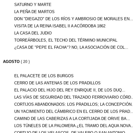
SATURNO Y MARTE
LA PEÑA DE MARTOS
DON "DIEGAZO" DE LOS RÍOS Y AMBROSIO DE MORALES EN...
VISITA DE LA REINA ISABEL II A ACÓRDOBA 1862
LA CASA DEL JUDIO
TORREÁRBOLES, EL TECHO DEL TÉRMINO MUNICIPAL
¿CASA DE "PEPE EL FACHA"? NO, LA ASOCIACIÓN DE COL...
AGOSTO
( 20 )
EL PALACETE DE LOS BURGOS
CERRO DE LAS ANTENAS DE LOS PRADILLOS
EL PALACIO DEL HIJO DEL REY ENRIQUE II, DE LOS DUQ...
LAS VÍAS DE SEGURIDAD DEL TRAZADO FERROVIARIO CÓRD..
CORTIJOS ABANDONADOS: LOS PRADILLOS; LA CONCEPCIÓN..
UN YACIMIENTO DEL CÁMBRICO EN EL CERRO DE LOS PRAD..
CAMINO DE LAS CABERIZAS A LA CORTIJADA DE ORIVE BA...
LOS TÚNELES DE LA PALOMERA ¿EL TRAMO DEL AQUA NOVA..
CORTIJO DE LOS VELASCOS, DE VALERO O SAN ANTONIO, ...