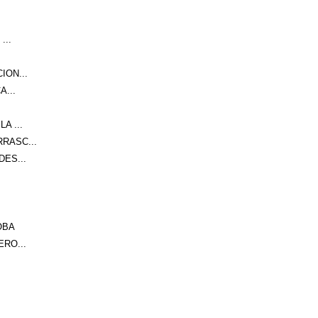
...
ION...
A...
A ...
RASC...
ES...
OBA
RO...