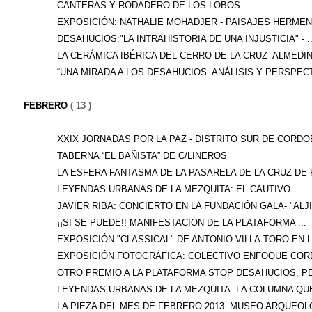
CANTERAS Y RODADERO DE LOS LOBOS
EXPOSICIÓN: NATHALIE MOHADJER - PAISAJES HERMENE
DESAHUCIOS:"LA INTRAHISTORIA DE UNA INJUSTICIA" - ..
LA CERÁMICA IBÉRICA DEL CERRO DE LA CRUZ- ALMEDINI
“UNA MIRADA A LOS DESAHUCIOS. ANÁLISIS Y PERSPECTI
FEBRERO
( 13 )
XXIX JORNADAS POR LA PAZ - DISTRITO SUR DE CORDOB
TABERNA “EL BAÑISTA” DE C/LINEROS
LA ESFERA FANTASMA DE LA PASARELA DE LA CRUZ DE R
LEYENDAS URBANAS DE LA MEZQUITA: EL CAUTIVO
JAVIER RIBA: CONCIERTO EN LA FUNDACIÓN GALA- "ALJI.
¡¡SI SE PUEDE!! MANIFESTACIÓN DE LA PLATAFORMA ...
EXPOSICIÓN "CLASSICAL" DE ANTONIO VILLA-TORO EN LA
EXPOSICIÓN FOTOGRÁFICA: COLECTIVO ENFOQUE CORD
OTRO PREMIO A LA PLATAFORMA STOP DESAHUCIOS, PER
LEYENDAS URBANAS DE LA MEZQUITA: LA COLUMNA QUE 
LA PIEZA DEL MES DE FEBRERO 2013. MUSEO ARQUEOLÓ