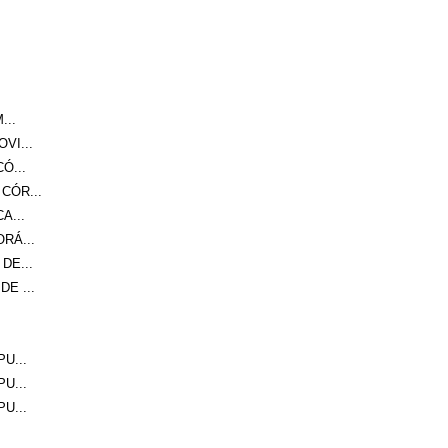
...
VI...
Ó...
CÓR...
A...
RÁ...
DE...
E ...
U...
U...
U...