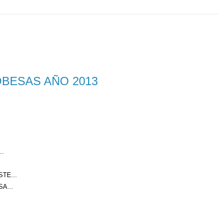
BESAS AÑO 2013
..
TE...
A...