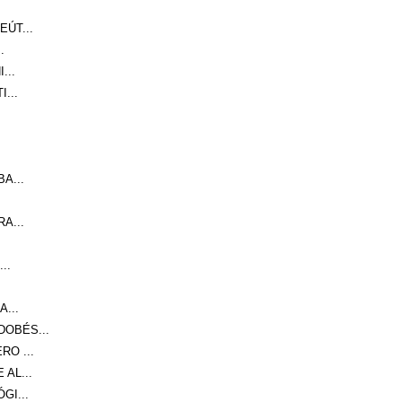
ÚT...
.
...
...
A...
A...
..
...
OBÉS...
O ...
AL...
GI...