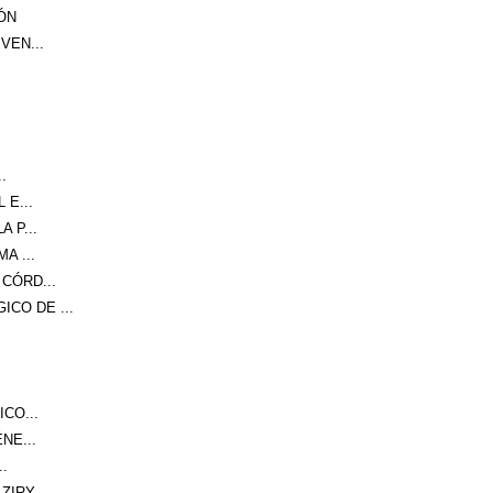
ÓN
VEN...
.
 E...
 P...
A ...
CÓRD...
CO DE ...
CO...
NE...
.
IRY...