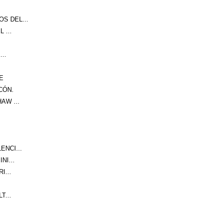
S DEL...
 ...
..
E
CÓN.
AW ...
NCI...
NI...
I...
T...