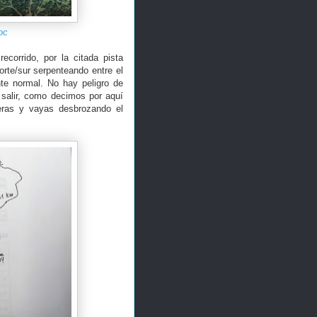
oc
ecorrido, por la citada pista
orte/sur serpenteando entre el
te normal. No hay peligro de
 salir, como decimos por aquí
jeras y vayas desbrozando el