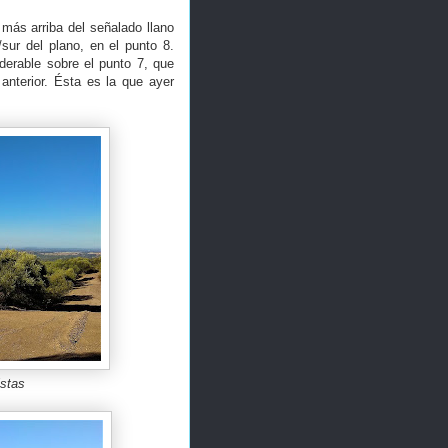
más arriba del señalado llano
/sur del plano, en el punto 8.
derable sobre el punto 7, que
anterior. Ésta es la que ayer
istas