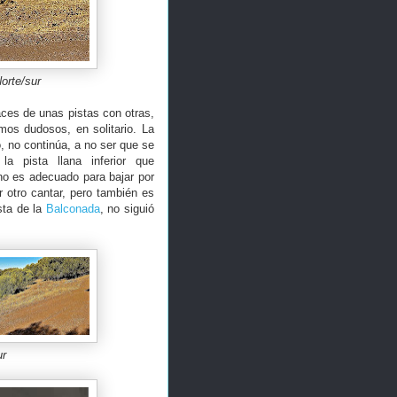
orte/sur
aces de unas pistas con otras,
mos dudosos, en solitario. La
, no continúa, a no ser que se
la pista llana inferior que
 no es adecuado para bajar por
 otro cantar, pero también es
sta de la
Balconada
, no siguió
ur