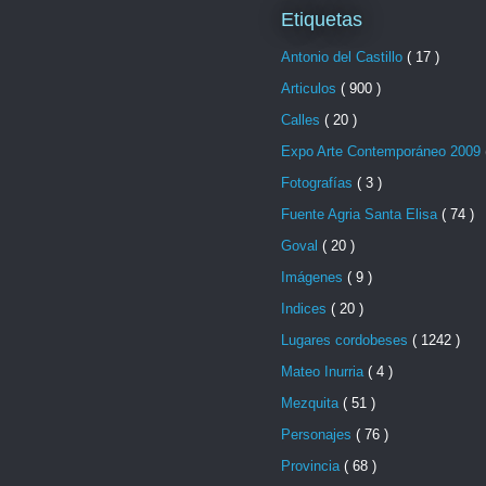
Etiquetas
Antonio del Castillo
( 17 )
Articulos
( 900 )
Calles
( 20 )
Expo Arte Contemporáneo 2009
Fotografías
( 3 )
Fuente Agria Santa Elisa
( 74 )
Goval
( 20 )
Imágenes
( 9 )
Indices
( 20 )
Lugares cordobeses
( 1242 )
Mateo Inurria
( 4 )
Mezquita
( 51 )
Personajes
( 76 )
Provincia
( 68 )