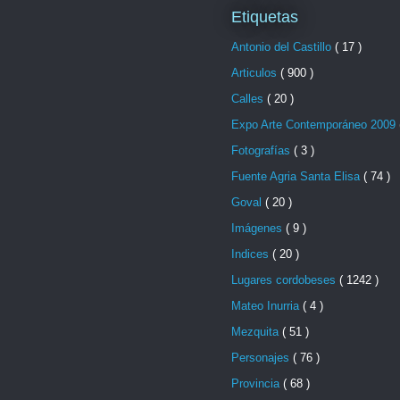
Etiquetas
Antonio del Castillo
( 17 )
Articulos
( 900 )
Calles
( 20 )
Expo Arte Contemporáneo 2009
Fotografías
( 3 )
Fuente Agria Santa Elisa
( 74 )
Goval
( 20 )
Imágenes
( 9 )
Indices
( 20 )
Lugares cordobeses
( 1242 )
Mateo Inurria
( 4 )
Mezquita
( 51 )
Personajes
( 76 )
Provincia
( 68 )