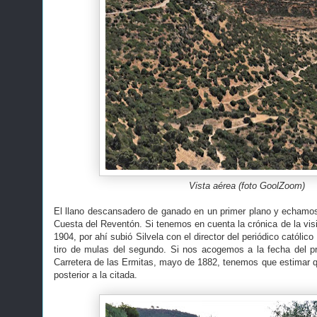
Vista aérea (foto GoolZoom)
El llano descansadero de ganado en un primer plano y echamo
Cuesta del Reventón. Si tenemos en cuenta la crónica de la vis
1904, por ahí subió Silvela con el director del periódico católic
tiro de mulas del segundo. Si nos acogemos a la fecha del p
Carretera de las Ermitas, mayo de 1882, tenemos que estimar qu
posterior a la citada.