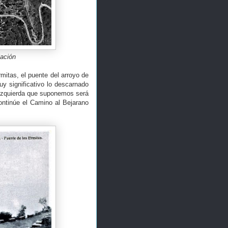
lación
mitas, el puente del arroyo de
y significativo lo descarnado
a izquierda que suponemos será
ontinúe el Camino al Bejarano