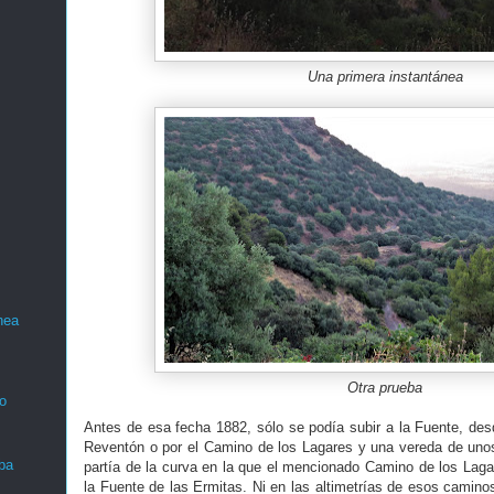
Una primera instantánea
nea
Otra prueba
o
Antes de esa fecha 1882, sólo se podía subir a la Fuente, des
Reventón o por el Camino de los Lagares y una vereda de uno
ba
partía de la curva en la que el mencionado Camino de los Lagar
la Fuente de las Ermitas. Ni en las altimetrías de esos camino