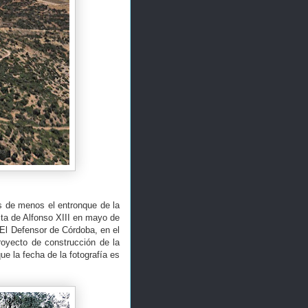
s de menos el entronque de la
ita de Alfonso XIII en mayo de
o El Defensor de Córdoba, en el
royecto de construcción de la
e la fecha de la fotografía es