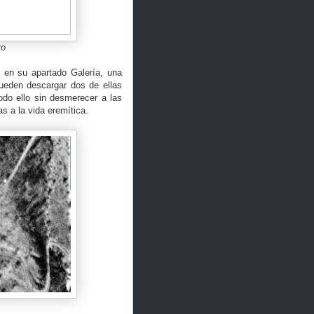
ro
 en su apartado Galería, una
pueden descargar dos de ellas
odo ello sin desmerecer a las
s a la vida eremítica.