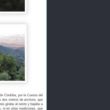
de Córdoba, por la Cuesta del
s dos metros de anchura, que
es giraba al oeste y bajaba a
s, ni en otras mediciones, que