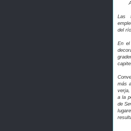
Las 
emple
del rí
En el
decor
grade
capite
Conver
más a
verja
a la p
de Sev
lugar
result