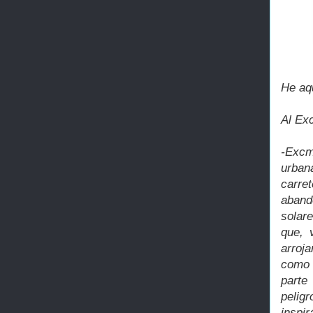
He aqu
Al Ex
-Excm
urban
carre
aband
solare
que, 
arroj
como 
parte
pelig
inspi