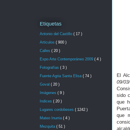
Etiquetas
Antonio del Castillo
( 17 )
Articulos
( 900 )
Calles
( 20 )
Expo Arte Contemporáneo 2009
( 4 )
Fotografías
( 3 )
El Al
Fuente Agria Santa Elisa
( 74 )
09/03
Goval
( 20 )
Consi
Imágenes
( 9 )
sido 
Indices
( 20 )
que h
Puerta
Lugares cordobeses
( 1242 )
que m
Mateo Inurria
( 4 )
consi
Mezquita
( 51 )
alcal