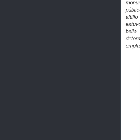
monum
públi
altil
estuvo
bella
defor
empla