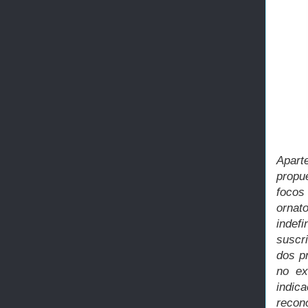
Apart
propue
focos
ornat
indef
suscr
dos p
no ex
indic
recon