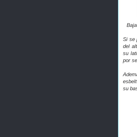
Baja
Si se
del a
su la
por se
Ademá
esbelt
su ba