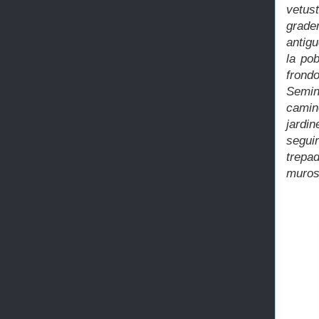
vetust
grader
antig
la po
frond
Semin
camin
jardi
segui
trepa
muros