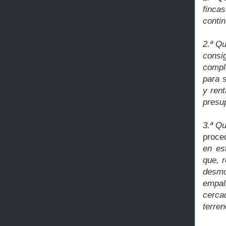
finca
conti
2.ª Q
consi
compl
para 
y ren
presu
3.ª Qu
proce
en es
que, r
desmo
empali
cerca
terren