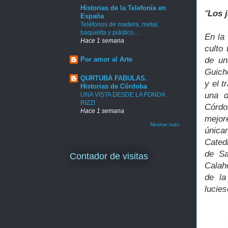
Historias de la Telefonía en
"
Los j
España
Teléfonos de madera, metal,
baquelita y plástico…
En la
Hace 1 semana
culto
de un
Por amor al Arte
Guicho
QURTUBA FABULAS.
y el t
Historias de Córdoba
una d
UNA VISTA DESDE LA FONDA
RIZZI
Córdo
Hace 1 semana
mejor
Mostrar todo
única
Catedr
de Sa
Contador de visitas
Calah
de la
lucies