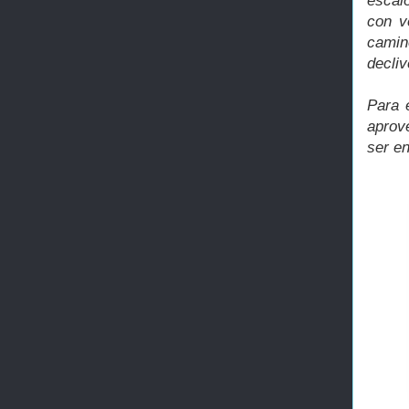
escal
con v
cami
decliv
Para 
aprove
ser en