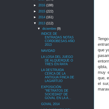
►
2016
(188)
►
2015
(222)
►
2014
(161)
▼
2013
(112)
▼
diciembre
(9)
INDICE DE
ENTRADAS NOTAS
Tengo
CORDOBESAS AÑO
entra
2013
que y
NAVIDAD
pasam
LA LOSA DEL JUEGO
DE ALQUERQUE O
entor
TRES EN RAYA
qibla,
LA DESTRUIDA
muy e
CERCA DE LA
ANTIGUA FINCA DE
que, e
LAGARTIJO
el sur
EXPOSICIÓN
maravi
"RETRATOS DE
SOCIEDAD" DE
GOVAL EN LA A...
GOVAL 2014