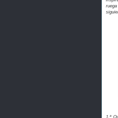
rueg
siguie
1.ª Q