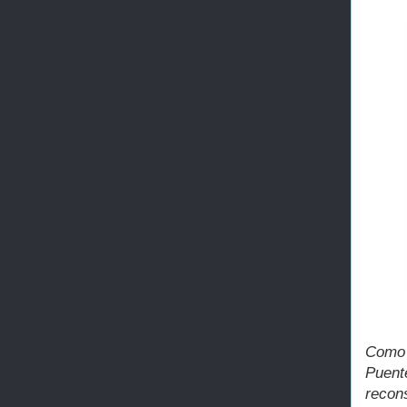
Como 
Puent
reco