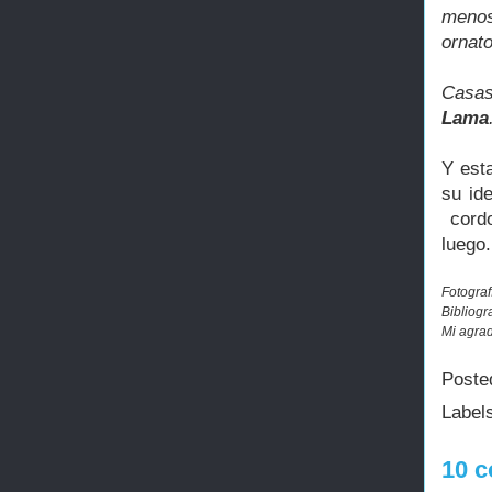
menos
ornato
Casas
Lama
Y est
su id
cordo
luego.
Fotograf
Bibliogr
Mi agrad
Poste
Label
10 c