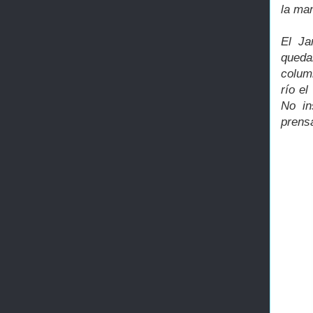
la ma
El Ja
queda
colum
río e
No in
prensa