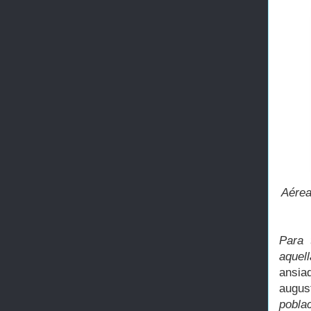
Aérea
Para 
aquel
ansia
augus
pobla