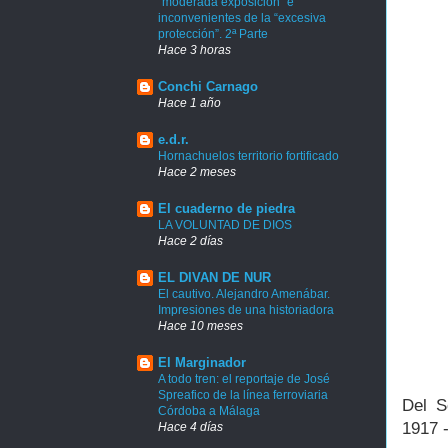
“moderada exposición” e
inconvenientes de la “excesiva
protección”. 2ª Parte
Hace 3 horas
Conchi Carnago
Hace 1 año
e.d.r.
Hornachuelos territorio fortificado
Hace 2 meses
El cuaderno de piedra
LA VOLUNTAD DE DIOS
Hace 2 días
EL DIVAN DE NUR
El cautivo. Alejandro Amenábar.
Impresiones de una historiadora
Hace 10 meses
El Marginador
A todo tren: el reportaje de José
Spreafico de la línea ferroviaria
Del S
Córdoba a Málaga
1917 
Hace 4 días