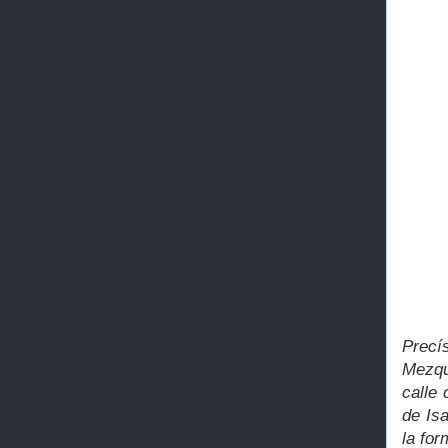
Precís
Mezqu
calle
de Isa
la for